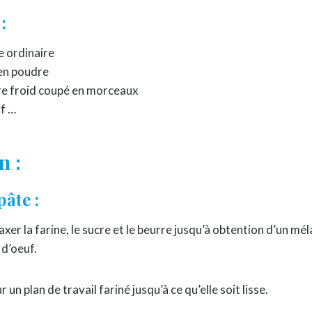
:
e ordinaire
 en poudre
re froid coupé en morceaux
uf …
n :
pâte :
xer la farine, le sucre et le beurre jusqu’à obtention d’un m
 d’oeuf.
r un plan de travail fariné jusqu’à ce qu’elle soit lisse.