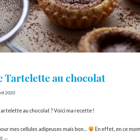
e Tartelette au chocolat
ril 2020
artelette au chocolat ? Voici ma recette !
 pour mes cellules adipeuses mais bon…
En effet, en ce mom
te
…