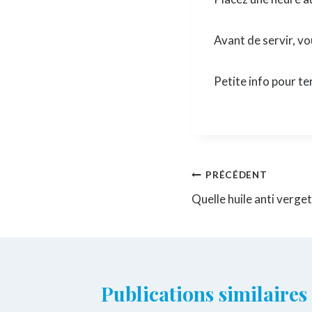
Avant de servir, v
Petite info pour te
Navigation
PRÉCÉDENT
Quelle huile anti verget
de
l’article
Publications similaires