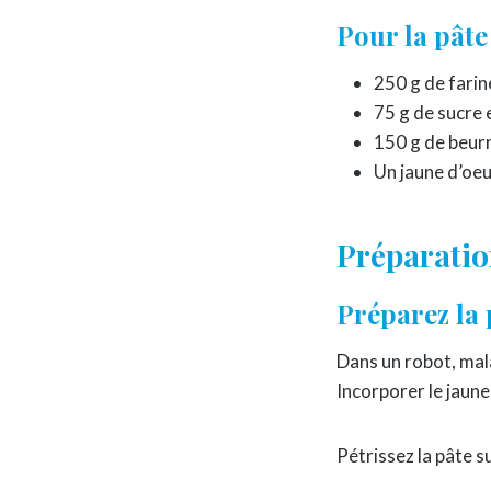
Pour la pâte 
250 g de farin
75 g de sucre
150 g de beur
Un jaune d’oe
Préparatio
Préparez la 
Dans un robot, mala
Incorporer le jaune
Pétrissez la pâte su