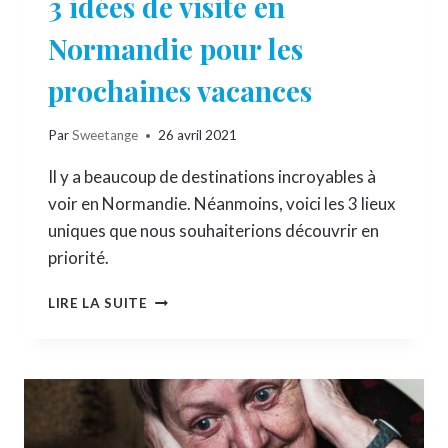
3 idées de visite en
Normandie pour les
prochaines vacances
Par
Sweetange
26 avril 2021
Il y a beaucoup de destinations incroyables à
voir en Normandie. Néanmoins, voici les 3 lieux
uniques que nous souhaiterions découvrir en
priorité.
3
LIRE LA SUITE
IDÉES
DE
VISITE
EN
NORMANDIE
POUR
LES