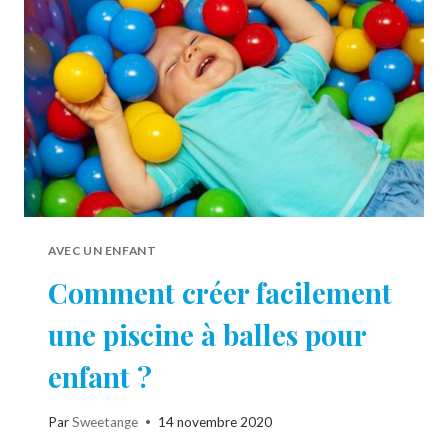
L’HEURE
DU
DODO
AVEC UN ENFANT
Comment créer facilement
une piscine à balles pour
enfant ?
Par
Sweetange
14 novembre 2020