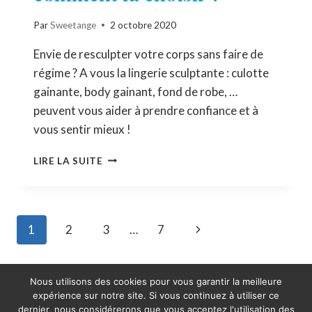
Par
Sweetange
2 octobre 2020
Envie de resculpter votre corps sans faire de
régime ? A vous la lingerie sculptante : culotte
gainante, body gainant, fond de robe, …
peuvent vous aider à prendre confiance et à
vous sentir mieux !
LINGERIE
LIRE LA SUITE
SCULPTANTE
:
COMMENT
LA
Navigation
Page
1
2
3
…
7
CHOISIR
?
de
suivante
page
Nous utilisons des cookies pour vous garantir la meilleure
expérience sur notre site. Si vous continuez à utiliser ce
dernier, nous considérerons que vous acceptez l'utilisation des