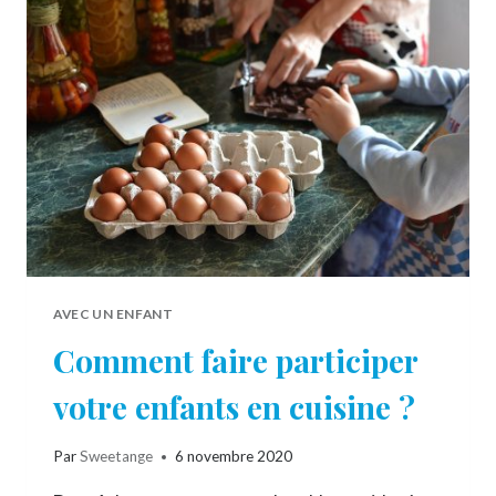
UNE
ACTIVITÉ
LUDIQUE
ET
ÉDUCATIVE
AVEC UN ENFANT
Comment faire participer
votre enfants en cuisine ?
Par
Sweetange
6 novembre 2020