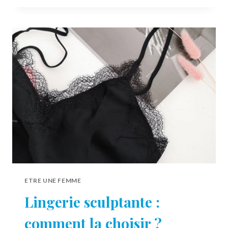
DES
MEILLEURES
IDÉES
DE
CADEAUX
POUR
LES
PERSONNES
AU
RÉGIME
ETRE UNE FEMME
Lingerie sculptante :
comment la choisir ?