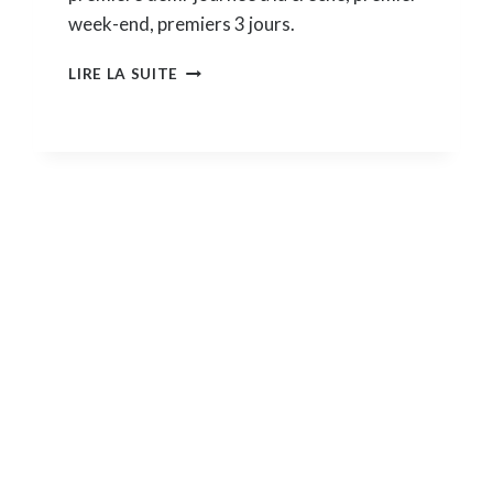
week-end, premiers 3 jours.
MA
LIRE LA SUITE
PREMIÈRE
SÉPARATION
AVEC
BÉBÉ