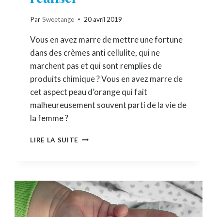
Par
Sweetange
20 avril 2019
Vous en avez marre de mettre une fortune
dans des crèmes anti cellulite, qui ne
marchent pas et qui sont remplies de
produits chimique ? Vous en avez marre de
cet aspect peau d’orange qui fait
malheureusement souvent parti de la vie de
la femme ?
CRÈME
LIRE LA SUITE
ANTI
CELLULITE
EFFICACE
MAISON
:
5
RECETTES