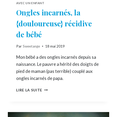
AVEC UN ENFANT
Ongles incarnés, la
{douloureuse} récidive
de bébé
Par
Sweetange
18 mai 2019
Mon bébé a des ongles incarnés depuis sa
naissance. Le pauvre a hérité des doigts de
pied de maman (pas terrible) couplé aux
ongles incarnés de papa.
ONGLES
LIRE LA SUITE
INCARNÉS,
LA
{DOULOUREUSE}
RÉCIDIVE
DE