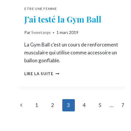
ETRE UNE FEMME
J’ai testé la Gym Ball
Par
Sweetange
1 mars 2019
La Gym Ball c’est un cours de renforcement
musculaire qui utilise comme accessoire un
ballon gonflable.
J’AI
LIRE LA SUITE
TESTÉ
LA
GYM
BALL
Navigation
Page
1
2
3
4
5
…
7
de
précédente
page