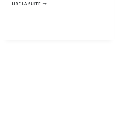
RECETTE
LIRE LA SUITE
D’UN
HAMBURGER
ET
FRITES
ALLÉGÉS