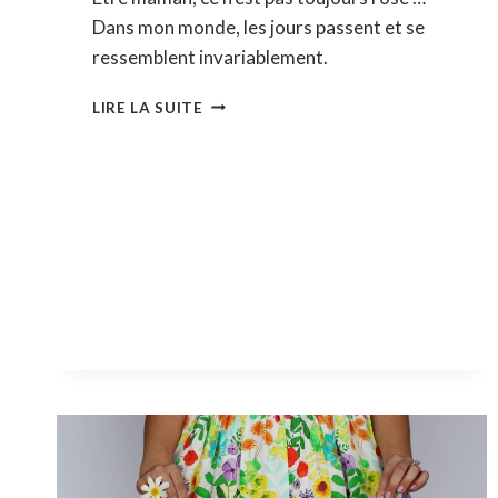
Dans mon monde, les jours passent et se
ressemblent invariablement.
ET
LIRE LA SUITE
SI
MAMAN
PRENAIT
DU
TEMPS
POUR
ELLE
?