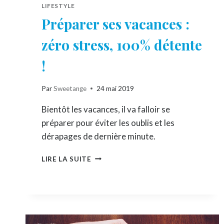
LIFESTYLE
Préparer ses vacances :
zéro stress, 100% détente
!
Par
Sweetange
24 mai 2019
Bientôt les vacances, il va falloir se
préparer pour éviter les oublis et les
dérapages de dernière minute.
PRÉPARER
LIRE LA SUITE
SES
VACANCES
:
ZÉRO
STRESS,
100%