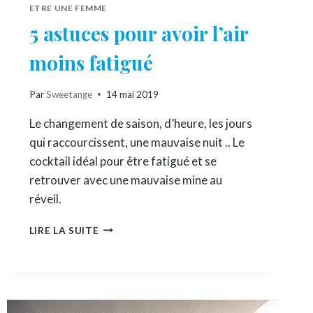
ETRE UNE FEMME
5 astuces pour avoir l’air
moins fatigué
Par
Sweetange
14 mai 2019
Le changement de saison, d’heure, les jours
qui raccourcissent, une mauvaise nuit .. Le
cocktail idéal pour être fatigué et se
retrouver avec une mauvaise mine au
réveil.
5
LIRE LA SUITE
ASTUCES
POUR
AVOIR
L’AIR
MOINS