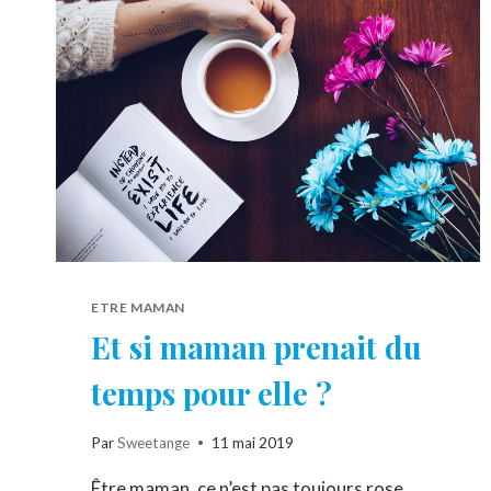
DÉTENTE
!
ETRE MAMAN
Et si maman prenait du
temps pour elle ?
Par
Sweetange
11 mai 2019
Être maman, ce n’est pas toujours rose …