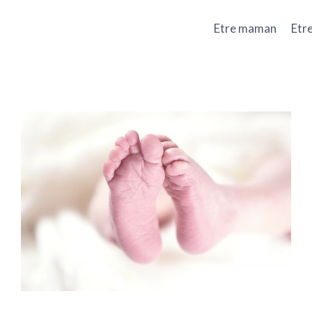
Etre maman
Etr