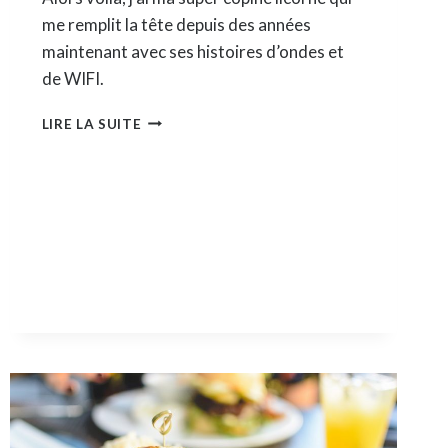
me remplit la tête depuis des années
maintenant avec ses histoires d’ondes et
de WIFI.
J’AI
LIRE LA SUITE
TESTÉ
“LA
VIE
SANS
MICRO-
ONDES”