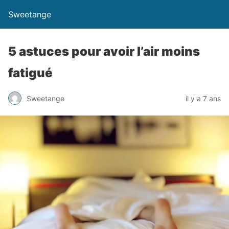
Sweetange
5 astuces pour avoir l’air moins
fatigué
Sweetange
il y a 7 ans