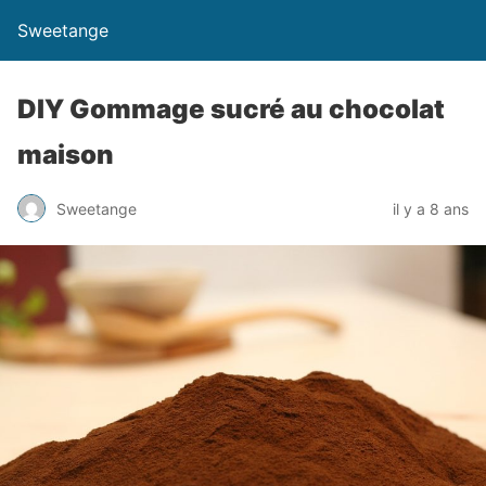
Sweetange
DIY Gommage sucré au chocolat
maison
Sweetange
il y a 8 ans