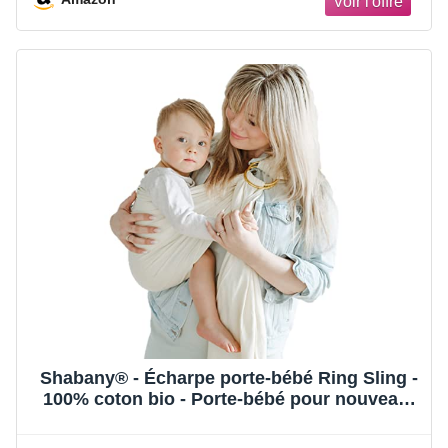
Shabany® - Écharpe porte-bébé Ring Sling -
100% coton bio - Porte-bébé pour nouveau-
né, tout-petit jusqu'à 15 kg - instructions
incluses - beige (dances)