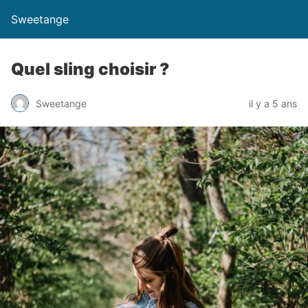
Sweetange
Quel sling choisir ?
Sweetange
il y a 5 ans