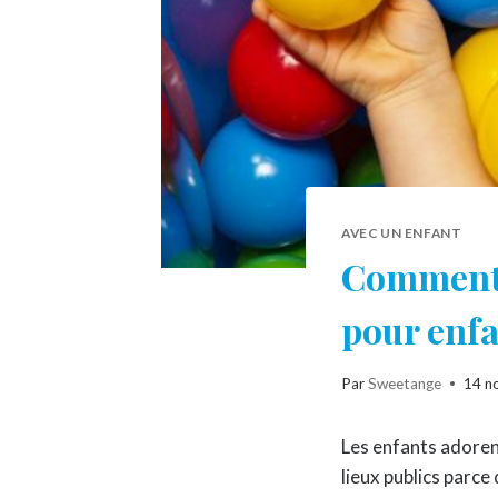
AVEC UN ENFANT
Comment c
pour enfa
Par
Sweetange
14 n
Les enfants adorent 
lieux publics parce