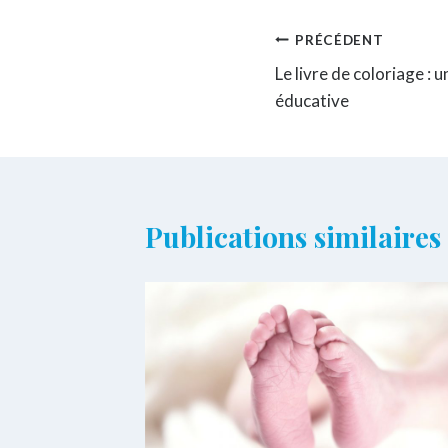
Navigation
PRÉCÉDENT
Le livre de coloriage : u
de
éducative
l’article
Publications similaires