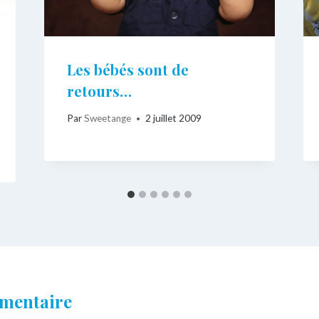
Les bébés sont de
retours…
Par
Sweetange
2 juillet 2009
mmentaire