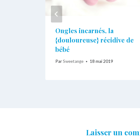
 : 5
Ongles incarnés, la
ure du
{douloureuse} récidive de
bébé
021
Par
Sweetange
18 mai 2019
Laisser un co