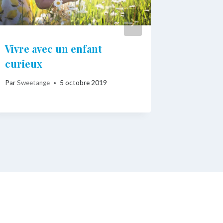
Vivre avec un enfant
Compti
curieux
vraimen
Par
Sweetange
5 octobre 2019
Par
Sweeta