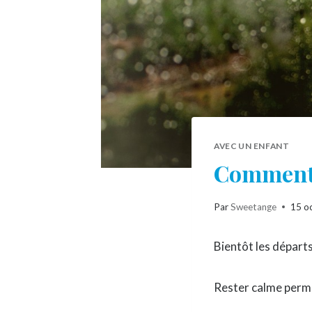
AVEC UN ENFANT
Comment o
Par
Sweetange
15 o
Bientôt les départs
Rester calme perme