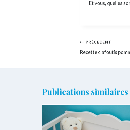
Et vous, quelles so
Navigation
PRÉCÉDENT
Recette clafoutis pom
de
l’article
Publications similaires