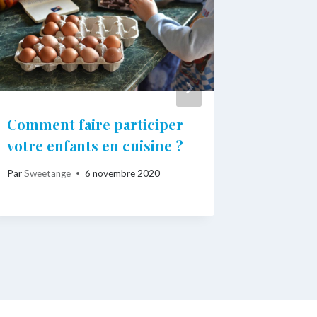
Comment faire participer
La motr
votre enfants en cuisine ?
bébé
Par
Sweetange
6 novembre 2020
Par
Sweeta