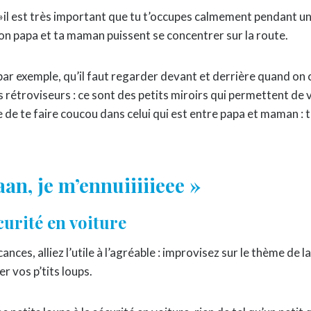
u' »il est très important que tu t’occupes calmement pendant un
on papa et ta maman puissent se concentrer sur la route.
 par exemple, qu’il faut regarder devant et derrière quand on 
s rétroviseurs : ce sont des petits miroirs qui permettent de v
e de te faire coucou dans celui qui est entre papa et maman : 
n, je m’ennuiiiiieee »
curité en voiture
ances, alliez l’utile à l’agréable : improvisez sur le thème de l
r vos p’tits loups.