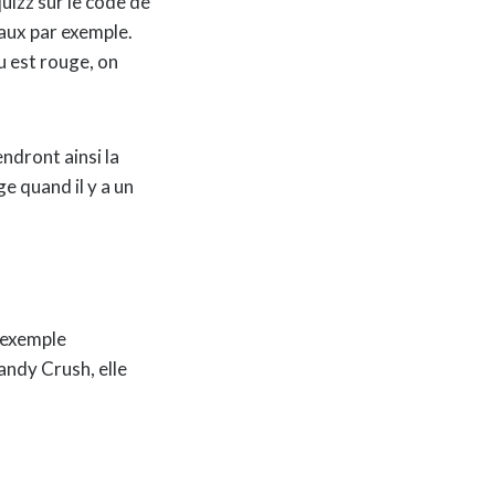
quizz sur le code de
eaux par exemple.
u est rouge, on
ndront ainsi la
ge quand il y a un
r exemple
Candy Crush, elle