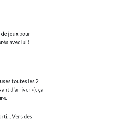
 de jeux
pour
rés avec lui !
uses toutes les 2
ant d’arriver »), ça
ure.
parti… Vers des