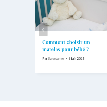
e : une
Comment choisir un
matelas pour bébé ?
Par
Sweetange
6 juin 2018
e 2020