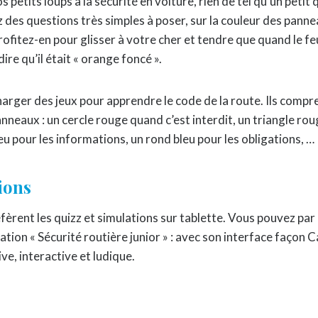
s petits loups à la sécurité en voiture, rien de tel qu’un petit 
z des questions très simples à poser, sur la couleur des pann
fitez-en pour glisser à votre cher et tendre que quand le fe
dire qu’il était « orange foncé ».
rger des jeux pour apprendre le code de la route. Ils compre
anneaux : un cercle rouge quand c’est interdit, un triangle rou
eu pour les informations, un rond bleu pour les obligations, …
ions
fèrent les quizz et simulations sur tablette. Vous pouvez pa
cation « Sécurité routière junior » : avec son interface façon 
ive, interactive et ludique.