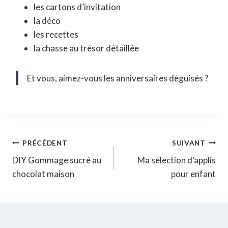
les cartons d’invitation
la déco
les recettes
la chasse au trésor détaillée
Et vous, aimez-vous les anniversaires déguisés ?
Navigation
PRÉCÉDENT
SUIVANT
DIY Gommage sucré au
Ma sélection d’applis
de
chocolat maison
pour enfant
l’article