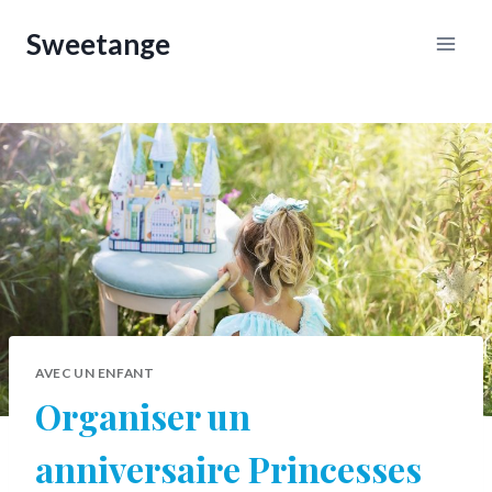
Aller
Sweetange
au
contenu
AVEC UN ENFANT
Organiser un
anniversaire Princesses